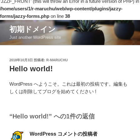
'JZZF_FRONT' (this will throw an Error in a future version of PHP) in
/home/users/1/r-maruchu/web/wp-content/plugins/jazzy-
forms/jazzy-forms.php
on line
38
コ
初期ドメイン
ン
Just another WordPress site
テ
ン
ツ
投
2018年10月3日
投稿者:
R-MARUCHU
へ
稿
Hello world!
ス
日:
キ
ッ
WordPress へようこそ。これは最初の投稿です。編集も
プ
しくは削除してブログを始めてください !
“Hello world!” への1件の返信
WordPress コメントの投稿者